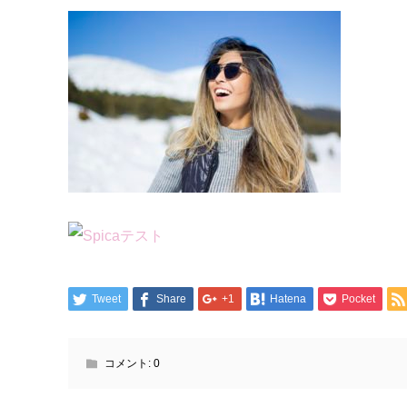
Tweet
Share
+1
Hatena
Pocket
コメント:
0