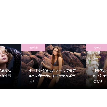
モデル
モデル
で過度な
ポージングをマスターしてモデ
【モデル
た女性芸
ルへの第一歩に！【モデルポー
の？】モ
ズ１...
とおす...