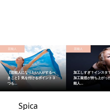
芸能人
芸能人
【芸能人になりたい人がするべ
加工しすぎ？インスタ
きこと】気を付けるポイント３
加工疑惑が持ち上がっ
つも...
能人...
Spica