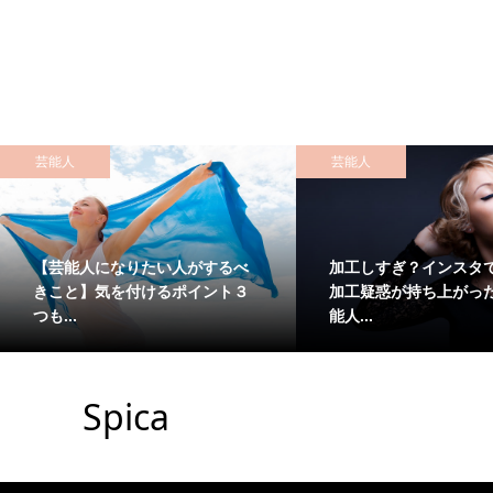
芸能人
芸能人
【芸能人になりたい人がするべ
加工しすぎ？インスタ
きこと】気を付けるポイント３
加工疑惑が持ち上がっ
つも...
能人...
Spica