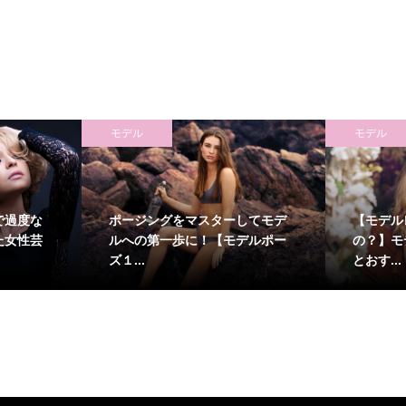
モデル
モデル
で過度な
ポージングをマスターしてモデ
【モデル
た女性芸
ルへの第一歩に！【モデルポー
の？】モ
ズ１...
とおす...