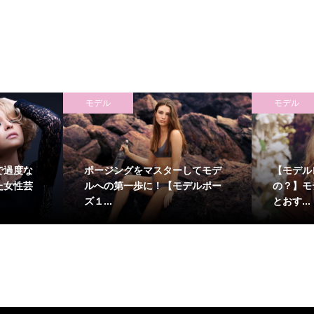
モデル
モデル
で過度な
ポージングをマスターしてモデ
【モデル
た女性芸
ルへの第一歩に！【モデルポー
の？】モ
ズ１...
とおす...