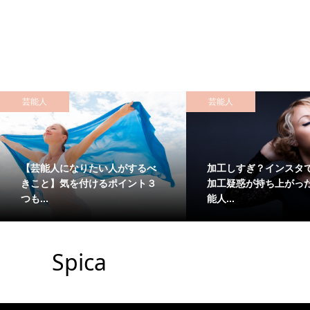
芸能人
芸能人
【芸能人になりたい人がするべ
加工しすぎ？インスタ
きこと】気を付けるポイント３
加工疑惑が持ち上がっ
つも...
能人...
Spica