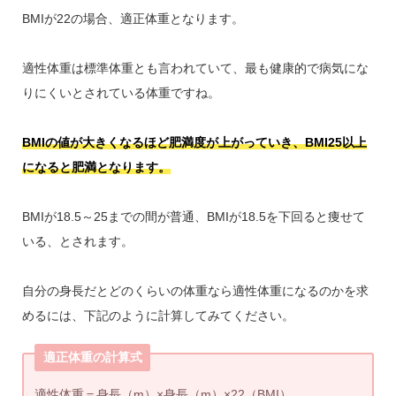
BMIが22の場合、適正体重となります。
適性体重は標準体重とも言われていて、最も健康的で病気にな
りにくいとされている体重ですね。
BMIの値が大きくなるほど肥満度が上がっていき、BMI25以上
になると肥満となります。
BMIが18.5～25までの間が普通、BMIが18.5を下回ると痩せて
いる、とされます。
自分の身長だとどのくらいの体重なら適性体重になるのかを求
めるには、下記のように計算してみてください。
適正体重の計算式
適性体重＝身長（m）×身長（m）×22（BMI）