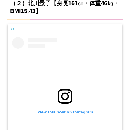
（２）北川景子【身長161㎝・体重46㎏・
BMI15.43】
View this post on Instagram