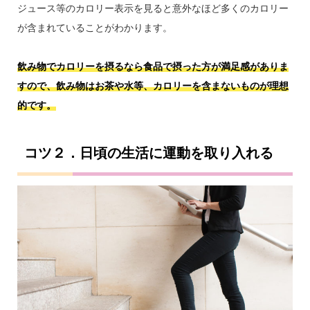
ジュース等のカロリー表示を見ると意外なほど多くのカロリー
が含まれていることがわかります。
飲み物でカロリーを摂るなら食品で摂った方が満足感がありま
すので、飲み物はお茶や水等、カロリーを含まないものが理想
的です。
コツ２．日頃の生活に運動を取り入れる