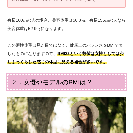
身長160㎝の人の場合、美容体重は56.3㎏、身長155㎝の人なら
美容体重は52.9㎏になります。
この適性体重は見た目ではなく、健康上のバランスをBMIで表
したものになりますので、
BMI22という数値は女性としては少
しふっくらした感じの体型に見える場合が多いです。
２．女優やモデルのBMIは？