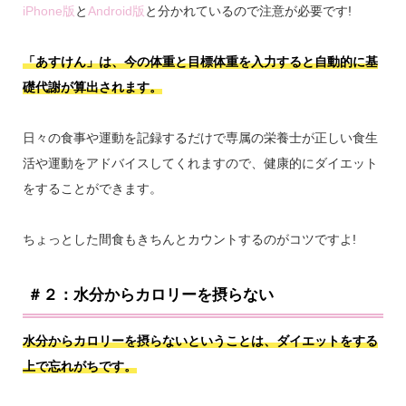
iPhone版
と
Android版
と分かれているので注意が必要です!
「あすけん」は、今の体重と目標体重を入力すると自動的に基
礎代謝が算出されます。
日々の食事や運動を記録するだけで専属の栄養士が正しい食生
活や運動をアドバイスしてくれますので、健康的にダイエット
をすることができます。
ちょっとした間食もきちんとカウントするのがコツですよ!
＃２：水分からカロリーを摂らない
水分からカロリーを摂らないということは、ダイエットをする
上で忘れがちです。