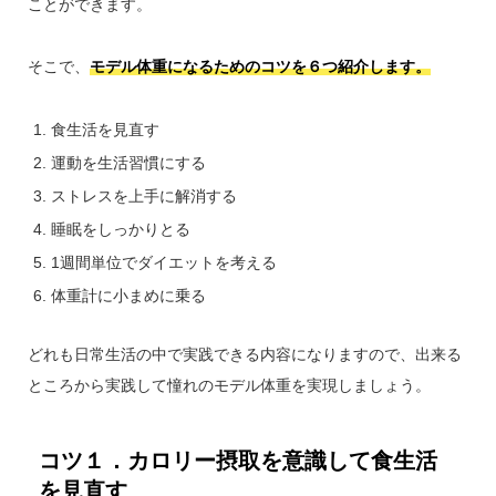
ことができます。
そこで、
モデル体重になるためのコツを６つ紹介します。
食生活を見直す
運動を生活習慣にする
ストレスを上手に解消する
睡眠をしっかりとる
1週間単位でダイエットを考える
体重計に小まめに乗る
どれも日常生活の中で実践できる内容になりますので、出来る
ところから実践して憧れのモデル体重を実現しましょう。
コツ１．カロリー摂取を意識して食生活
を見直す