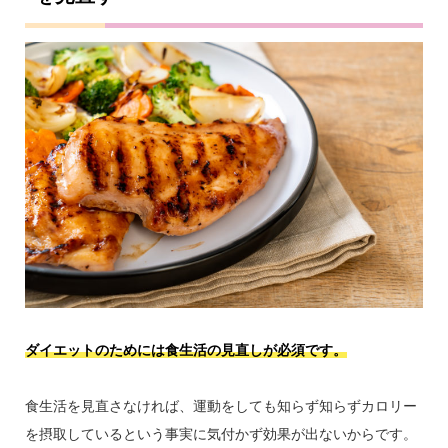
ダイエットのためには食生活の見直しが必須です。
食生活を見直さなければ、運動をしても知らず知らずカロリー
を摂取しているという事実に気付かず効果が出ないからです。