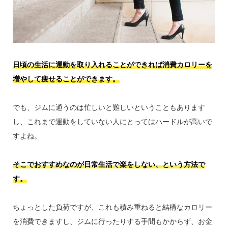
日頃の生活に運動を取り入れることができれば消費カロリーを
増やして痩せることができます。
でも、ジムに通うのは忙しいと難しいということもあります
し、これまで運動をしていない人にとってはハードルが高いで
すよね。
そこでおすすめなのが日常生活で楽をしない、という方法で
す。
ちょっとした負荷ですが、これも積み重ねると結構なカロリー
を消費できますし、ジムに行ったりする手間もかからず、お金