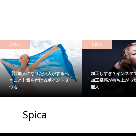
芸能人
芸能人
【芸能人になりたい人がするべ
加工しすぎ？インスタ
きこと】気を付けるポイント３
加工疑惑が持ち上がっ
つも...
能人...
Spica