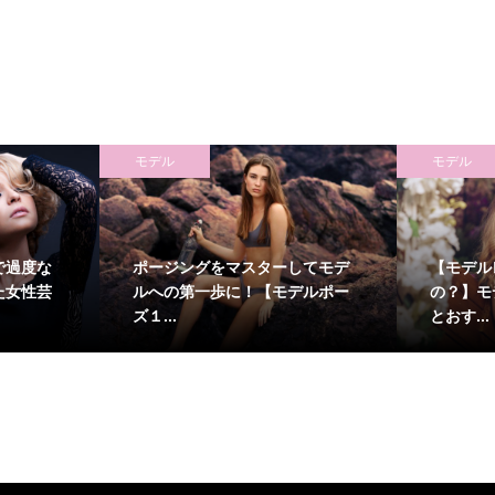
モデル
モデル
で過度な
ポージングをマスターしてモデ
【モデル
た女性芸
ルへの第一歩に！【モデルポー
の？】モ
ズ１...
とおす...