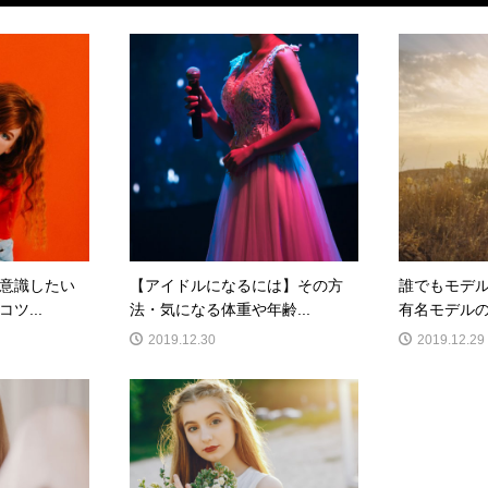
意識したい
【アイドルになるには】その方
誰でもモデ
ツ...
法・気になる体重や年齢...
有名モデルの
2019.12.30
2019.12.29