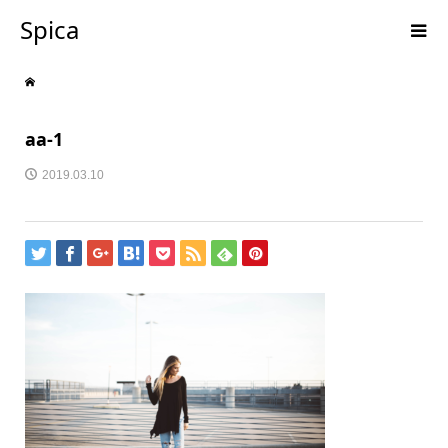
Spica
aa-1
2019.03.10