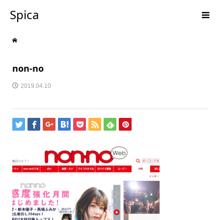
Spica
non-no
2019.04.10