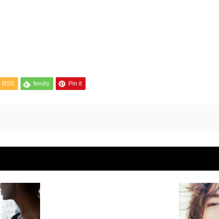
RSS
feedly
Pin it