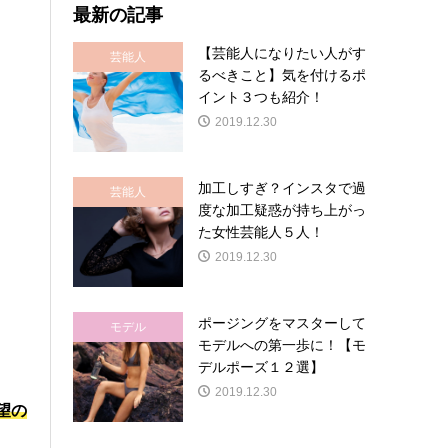
最新の記事
【芸能人になりたい人がす
芸能人
るべきこと】気を付けるポ
イント３つも紹介！
2019.12.30
加工しすぎ？インスタで過
芸能人
度な加工疑惑が持ち上がっ
た女性芸能人５人！
2019.12.30
ポージングをマスターして
モデル
モデルへの第一歩に！【モ
デルポーズ１２選】
2019.12.30
望の