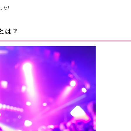
た!
とは？