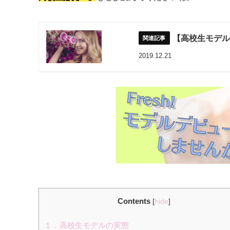
【高校生モデ
2019.12.21
Contents
[
hide
]
１．高校生モデルの実態