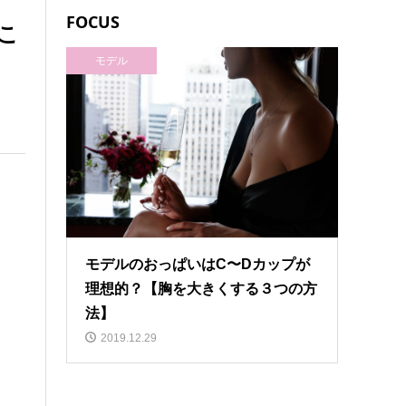
FOCUS
こ
モデル
モデルのおっぱいはC〜Dカップが
理想的？【胸を大きくする３つの方
法】
2019.12.29