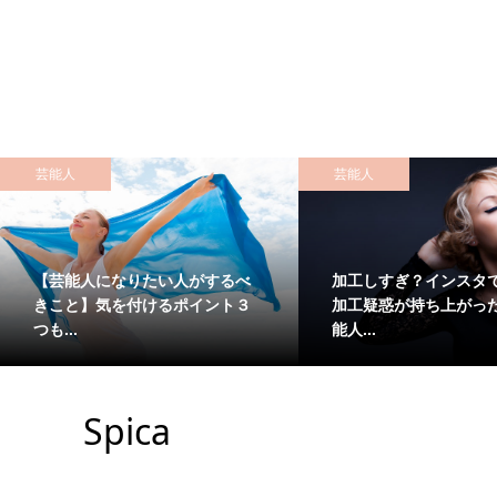
芸能人
芸能人
【芸能人になりたい人がするべ
加工しすぎ？インスタ
きこと】気を付けるポイント３
加工疑惑が持ち上がっ
つも...
能人...
Spica