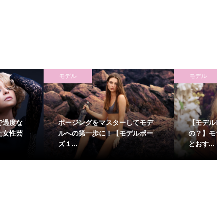
モデル
モデル
で過度な
ポージングをマスターしてモデ
【モデル
た女性芸
ルへの第一歩に！【モデルポー
の？】モ
ズ１...
とおす...