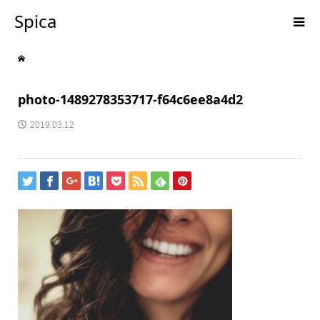
Spica
photo-1489278353717-f64c6ee8a4d2
2019.03.12