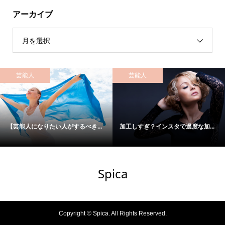
アーカイブ
月を選択
芸能人
モデル
き...
加工しすぎ？インスタで過度な加...
ポージングをマスターしてモデ
Spica
Copyright ©
Spica. All Rights Reserved.
【PR】モデル応募
スカウト
シェア