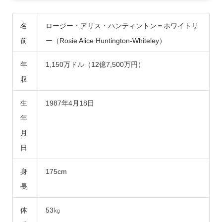
名
ロージー・アリス・ハンティントン＝ホワイトリ
前
ー（Rosie Alice Huntington-Whiteley）
年
1,150万ドル（12億7,500万円）
収
生
1987年4月18日
年
月
日
身
175cm
長
体
53㎏