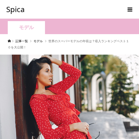
Spica
モデル
記事一覧
モデル
世界のスーパーモデルの年収は？収入ランキングベスト１
０を大公開！