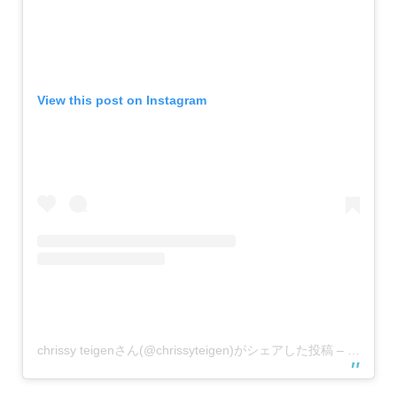
View this post on Instagram
chrissy teigenさん(@chrissyteigen)がシェアした投稿
–
2018年