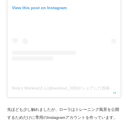
View this post on Instagram
Rola’s Workoutさん(@workout_330)がシェアした投稿
–
2018
先ほども少し触れましたが、ローラはトレーニング風景を公開
するためだけに専用のInstagramアカウントを作っています。
【PR】モデル応募
スカウト
シェア