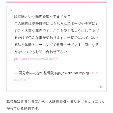
腸腰筋という筋肉を知ってますか？
この筋肉は姿勢維持にはもちろんスポーツや美容にも
すごく大事な筋肉です。ここを使えるようにしてあげ
るだけで色んな事が変わります。当院ではハイボルト
療法と体幹トレーニングで改善させてます。気になる
方はいつでもお問い合わせ下さい。
pic.twitter.com/iwxaXLduEM
— 国分寺みんなの整骨院 (@Qgw7llgHaUtry7q)
2019
年2月16日
腸腰筋は背骨と骨盤から、大腿骨を引っ張りあげるようにつな
がっている筋肉です。