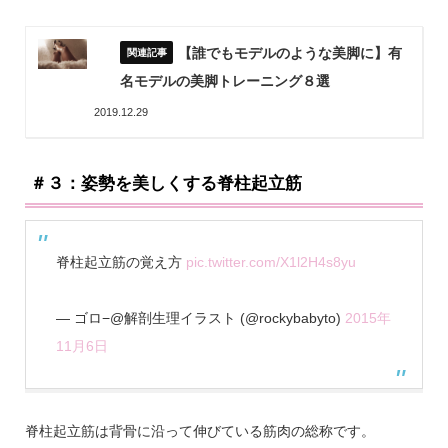
【誰でもモデルのような美脚に】有
名モデルの美脚トレーニング８選
2019.12.29
＃３：姿勢を美しくする脊柱起立筋
脊柱起立筋の覚え方
pic.twitter.com/X1l2H4s8yu
— ゴロ−@解剖生理イラスト (@rockybabyto)
2015年
11月6日
脊柱起立筋は背骨に沿って伸びている筋肉の総称です。