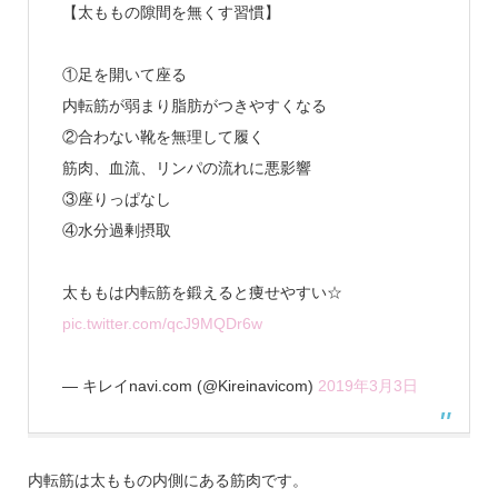
【太ももの隙間を無くす習慣】
①足を開いて座る
内転筋が弱まり脂肪がつきやすくなる
②合わない靴を無理して履く
筋肉、血流、リンパの流れに悪影響
③座りっぱなし
④水分過剰摂取
太ももは内転筋を鍛えると痩せやすい☆
pic.twitter.com/qcJ9MQDr6w
— キレイnavi.com (@Kireinavicom)
2019年3月3日
内転筋は太ももの内側にある筋肉です。