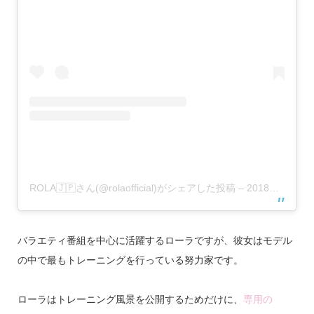
ROLA🇯🇵さん(@rolaofficial)がシェアした投稿
–
2018年10月月19日午後7時52分PDT
バラエティ番組を中心に活躍するローラですが、彼女はモデル
の中で最もトレーニングを行っている努力家です。
ローラはトレーニング風景を公開するためだけに、
専用の