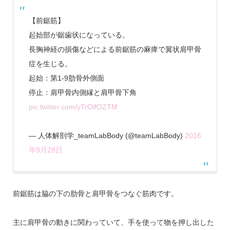
【前鋸筋】
起始部が鋸歯状になっている。
長胸神経の損傷などによる前鋸筋の麻痺で翼状肩甲骨
症を生じる。
起始：第1-9肋骨外側面
停止：肩甲骨内側縁と肩甲骨下角
pic.twitter.com/yTrOlfOZTM
— 人体解剖学_teamLabBody (@teamLabBody)
2016
年9月28日
前鋸筋は脇の下の肋骨と肩甲骨をつなぐ筋肉です。
主に肩甲骨の動きに関わっていて、手を使って物を押し出した