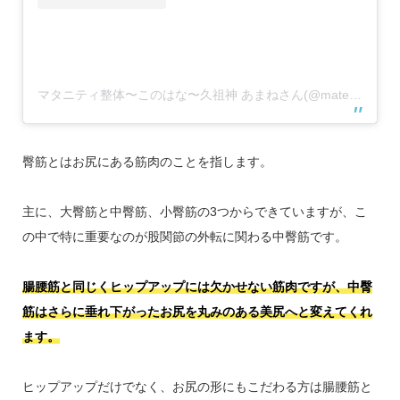
マタニティ整体〜このはな〜久祖神 あまねさん(@maternityseitai.konohana)がシェアした投稿
臀筋とはお尻にある筋肉のことを指します。
主に、大臀筋と中臀筋、小臀筋の3つからできていますが、こ
の中で特に重要なのが股関節の外転に関わる中臀筋です。
腸腰筋と同じくヒップアップには欠かせない筋肉ですが、中臀
筋はさらに垂れ下がったお尻を丸みのある美尻へと変えてくれ
ます。
ヒップアップだけでなく、お尻の形にもこだわる方は腸腰筋と