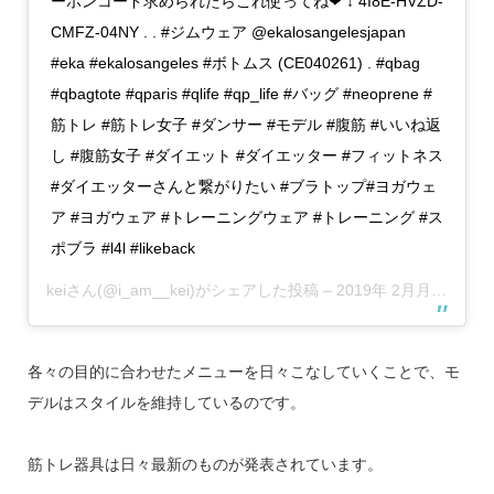
ーポンコード求められたらこれ使ってね❤︎ ↓ 4I8E-HVZD-
CMFZ-04NY . . #ジムウェア @ekalosangelesjapan
#eka #ekalosangeles #ボトムス (CE040261) . #qbag
#qbagtote #qparis #qlife #qp_life #バッグ #neoprene #
筋トレ #筋トレ女子 #ダンサー #モデル #腹筋 #いいね返
し #腹筋女子 #ダイエット #ダイエッター #フィットネス
#ダイエッターさんと繋がりたい #ブラトップ#ヨガウェ
ア #ヨガウェア #トレーニングウェア #トレーニング #ス
ポブラ #l4l #likeback
kei
さん(@i_am__kei)がシェアした投稿 –
2019年 2月月22日午後8時22分PST
各々の目的に合わせたメニューを日々こなしていくことで、モ
デルはスタイルを維持しているのです。
筋トレ器具は日々最新のものが発表されています。