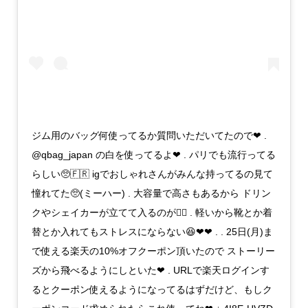
ジム用のバッグ何使ってるか質問いただいてたので❤︎ .
@qbag_japan の白を使ってるよ❤︎ . パリでも流行ってる
らしい🥺🇫🇷 igでおしゃれさんがみんな持ってるの見て
憧れてた🥺(ミーハー) . 大容量で高さもあるから ドリン
クやシェイカーが立てて入るのが🙆‍♀️ . 軽いから靴とか着
替とか入れてもストレスにならない😆❤︎❤︎ . . 25日(月)ま
で使える楽天の10%オフクーポン頂いたので ストーリー
ズから飛べるようにしといた❤︎ . URLで楽天ログインす
るとクーポン使えるようになってるはずだけど、もしク