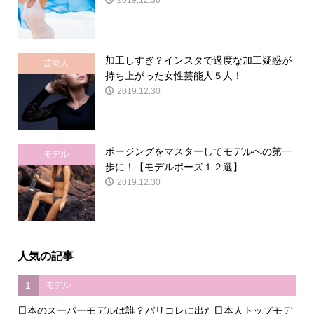
2019.12.30
加工しすぎ？インスタで過度な加工疑惑が
芸能人
持ち上がった女性芸能人５人！
2019.12.30
ポージングをマスターしてモデルへの第一
モデル
歩に！【モデルポーズ１２選】
2019.12.30
人気の記事
1
モデル
日本のスーパーモデルは誰？パリコレに出た日本人トップモデ