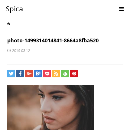
Spica
photo-1499314014841-8664a8fba520
2019.03.12