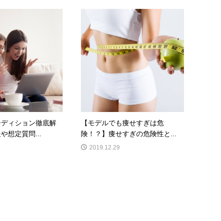
ーディション徹底解
【モデルでも痩せすぎは危
や想定質問...
険！？】痩せすぎの危険性と...
2019.12.29