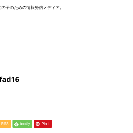
女の子のための情報発信メディア。
fad16
RSS
feedly
Pin it