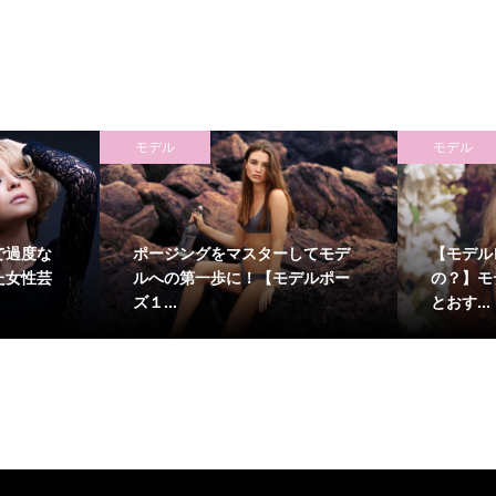
モデル
モデル
で過度な
ポージングをマスターしてモデ
【モデル
た女性芸
ルへの第一歩に！【モデルポー
の？】モ
ズ１...
とおす...