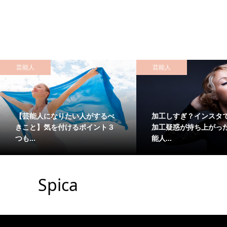
芸能人
芸能人
【芸能人になりたい人がするべ
加工しすぎ？インスタ
きこと】気を付けるポイント３
加工疑惑が持ち上がっ
つも...
能人...
Spica