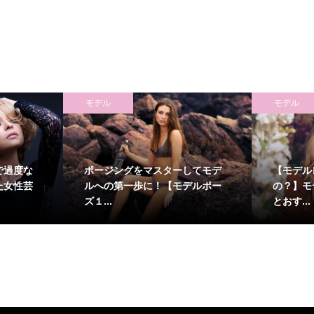
モデル
モデル
で過度な
ポージングをマスターしてモデ
【モデル
た女性芸
ルへの第一歩に！【モデルポー
の？】モ
ズ１...
とおす...