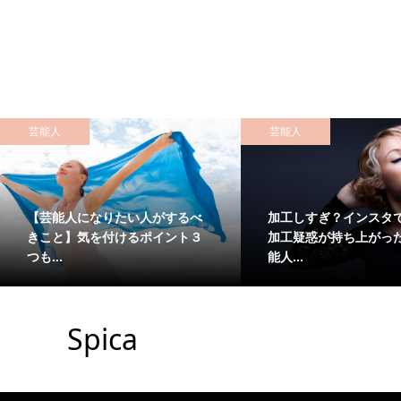
芸能人
芸能人
【芸能人になりたい人がするべ
加工しすぎ？インスタ
きこと】気を付けるポイント３
加工疑惑が持ち上がっ
つも...
能人...
Spica