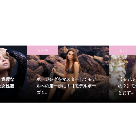
モデル
モデル
で過度な
ポージングをマスターしてモデ
【モデル
た女性芸
ルへの第一歩に！【モデルポー
の？】モ
ズ１...
とおす...