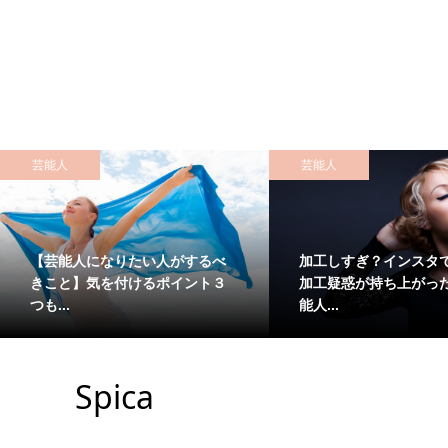
芸能人
芸能人
【芸能人になりたい人がするべ
加工しすぎ？インスタ
きこと】気を付けるポイント３
加工疑惑が持ち上がっ
つも...
能人...
Spica