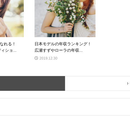
なれる！
日本モデルの年収ランキング！
ィショ...
広瀬すずやローラの年収...
2019.12.30
ト