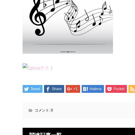
Tweet
Share
+1
Hatena
Pocket
コメント:
0