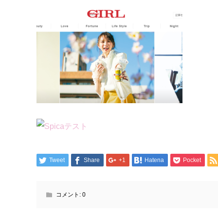
Tweet
Share
+1
Hatena
Pocket
コメント:
0