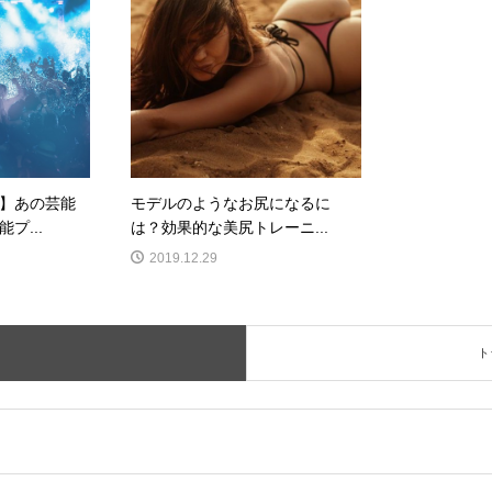
】あの芸能
モデルのようなお尻になるに
プ...
は？効果的な美尻トレーニ...
2019.12.29
ト