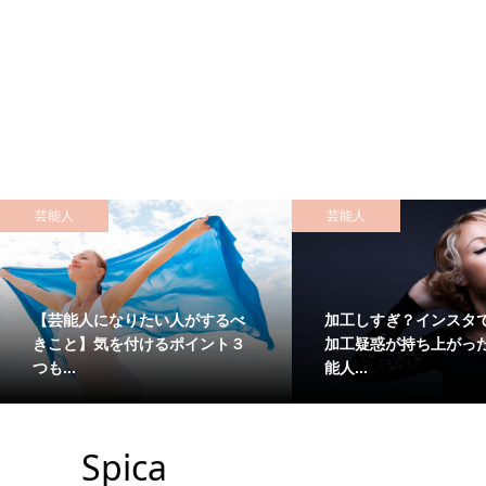
芸能人
芸能人
【芸能人になりたい人がするべ
加工しすぎ？インスタ
きこと】気を付けるポイント３
加工疑惑が持ち上がっ
つも...
能人...
Spica