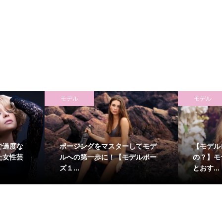
モデル
モデル
で過度な
ポージングをマスターしてモデ
【モデル
た女性芸
ルへの第一歩に！【モデルポー
の？】モ
ズ１...
とおす...