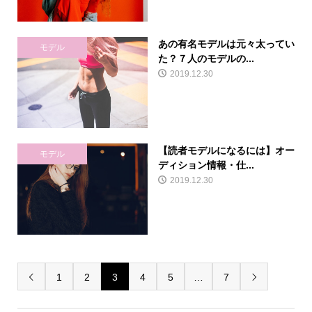
あの有名モデルは元々太ってい
モデル
た？７人のモデルの...
2019.12.30
【読者モデルになるには】オー
モデル
ディション情報・仕...
2019.12.30
1
2
3
4
5
…
7

