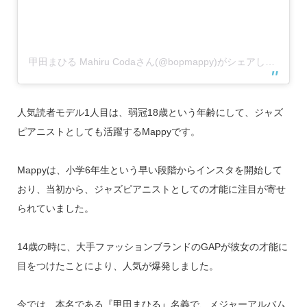
甲田まひる Mahiru Codaさん(@bopmappy)がシェアした投稿
–
人気読者モデル1人目は、弱冠18歳という年齢にして、ジャズ
ピアニストとしても活躍するMappyです。
Mappyは、小学6年生という早い段階からインスタを開始して
おり、当初から、ジャズピアニストとしての才能に注目が寄せ
られていました。
14歳の時に、大手ファッションブランドのGAPが彼女の才能に
目をつけたことにより、人気が爆発しました。
今では、本名である『甲田まひる』名義で、メジャーアルバム