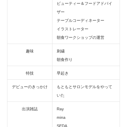
ビューティー＆フードアドバイ
ザー
テーブルコーディネーター
イラストレーター
朝食ワークショップの運営
趣味
刺繍
朝食作り
特技
早起き
デビューのきっかけ
もともとサロンモデルをやって
いた
出演雑誌
Ray
mina
【PR】モデル応募
スカウト
シェア
SEDA