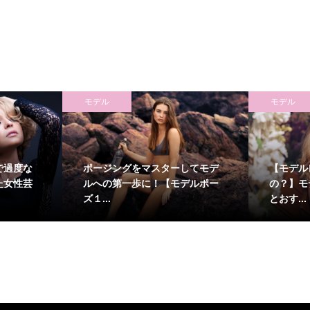
モデル
モデル
で過度な
ポージングをマスターしてモデ
【モデル
た女性芸
ルへの第一歩に！【モデルポー
の？】モ
ズ１...
とおす...