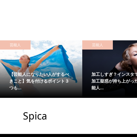
芸能人
芸能人
【芸能人になりたい人がするべ
加工しすぎ？インスタ
きこと】気を付けるポイント３
加工疑惑が持ち上がっ
つも...
能人...
Spica